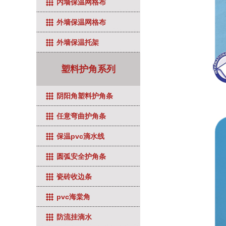
内墙保温网格布
外墙保温网格布
外墙保温托架
塑料护角系列
阴阳角塑料护角条
任意弯曲护角条
保温pvc滴水线
圆弧安全护角条
瓷砖收边条
pvc海棠角
防流挂滴水