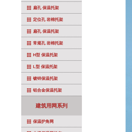
扁孔 保温托架
定位孔 岩棉托架
扁孔 保温托架
常规孔 岩棉托架
H型 保温托架
L型 保温托架
镀锌保温托架
铝合金保温托架
建筑用网系列
保温护角网