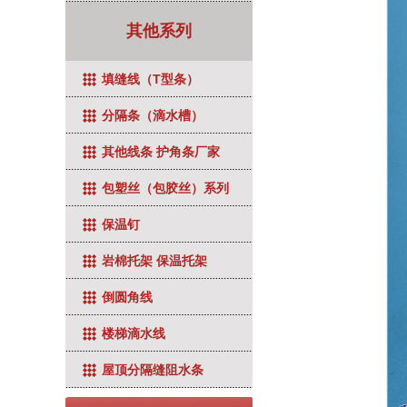
其他系列
填缝线（T型条）
分隔条（滴水槽）
其他线条 护角条厂家
包塑丝（包胶丝）系列
保温钉
岩棉托架 保温托架
倒圆角线
楼梯滴水线
屋顶分隔缝阻水条