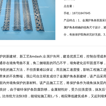
点击量：
手机：18731847645
产品特点：1、金属护角条双面采
属护角条精确的锐角尺寸设计，
分，有效保护阳角的完好无损。3、
新建材、新工艺&mdash;
金属护角网
，建造优质工程，控制合理成
通存在墙角弯曲不直，角二侧墙面的凹凸不平，墙角硬化后牢固度不够
传统的施工方法，不但质量难以保证，而且施工速度慢，影响工程施工
带来的不良弊端，我公司自主研发成功了金属护角条新建材，该产品采
室内外墙角保护的新材料。该产品施工工艺，将保护条作为墙角抹灰层
良好，由于镀锌保护条防腐防锈，金属韧性好，受力抗强度强，抹灰后
，比传统方法快3倍，能缩短施工期1／5，相应降低建筑成本，又起到墙