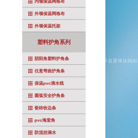
内墙保温网格布
外墙保温网格布
外墙保温托架
塑料护角系列
阴阳角塑料护角条
任意弯曲护角条
保温pvc滴水线
圆弧安全护角条
瓷砖收边条
pvc海棠角
防流挂滴水