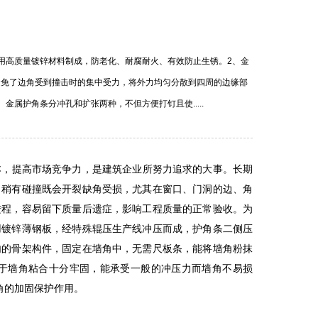
用高质量镀锌材料制成，防老化、耐腐耐火、有效防止生锈。2、金
避免了边角受到撞击时的集中受力，将外力均匀分散到四周的边缘部
金属护角条分冲孔和扩张两种，不但方便打钉且使.....
本，提高市场竞争力，是建筑企业所努力追求的大事。长期
，稍有碰撞既会开裂缺角受损，尤其在窗口、门洞的边、角
进程，容易留下质量后遗症，影响工程质量的正常验收。为
用镀锌薄钢板，经特殊辊压生产线冲压而成，护角条二侧压
内的骨架构件，固定在墙角中，无需尺板条，能将墙角粉抹
于墙角粘合十分牢固，能承受一般的冲压力而墙角不易损
角的加固保护作用。