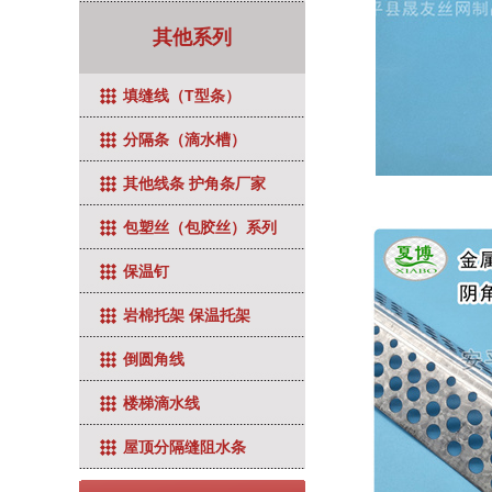
其他系列
填缝线（T型条）
分隔条（滴水槽）
其他线条 护角条厂家
包塑丝（包胶丝）系列
保温钉
岩棉托架 保温托架
倒圆角线
楼梯滴水线
屋顶分隔缝阻水条