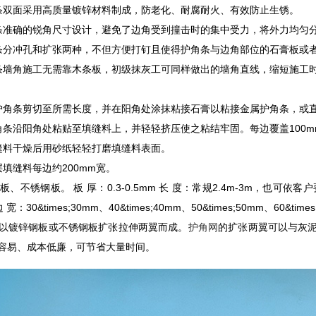
双面采用高质量镀锌材料制成，防老化、耐腐耐火、有效防止生锈。
确的锐角尺寸设计，避免了边角受到撞击时的集中受力，将外力均匀分
冲孔和扩张两种，不但方便打钉且使得护角条与边角部位的石膏板或者
角施工无需靠木条板，初级抹灰工可同样做出的墙角直线，缩短施工时
条剪切至所需长度，并在阳角处涂抹粘接石膏以粘接金属护角条，或直
沿阳角处粘贴至填缝料上，并轻轻挤压使之粘结牢固。每边覆盖100m
料干燥后用砂纸轻轻打磨填缝料表面。
缝料每边约200mm宽。
钢板。 板 厚：0.3-0.5mm 长 度：常规2.4m-3m，也可依客户要求制做
m 边 宽：30&times;30mm、40&times;40mm、50&times;50mm
镀锌钢板或不锈钢板扩张拉伸两翼而成。
护角网
的扩张两翼可以与灰
容易、成本低廉，可节省大量时间。