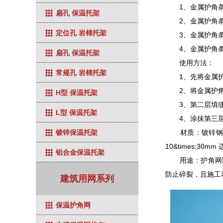
1、金属护角条
扁孔 保温托架
2、金属护角条准
定位孔 岩棉托架
3、金属护角条分
4、金属护角条墙
扁孔 保温托架
使用方法：
常规孔 岩棉托架
1、先将金属护角
2、将金属护角条
H型 保温托架
3、第二层填缝
L型 保温托架
4、涂抹第三层填
材质：镀锌钢板、不锈
镀锌保温托架
10&times;30m
铝合金保温托架
用途：护角网以
防止碎裂，且施工
建筑用网系列
保温护角网