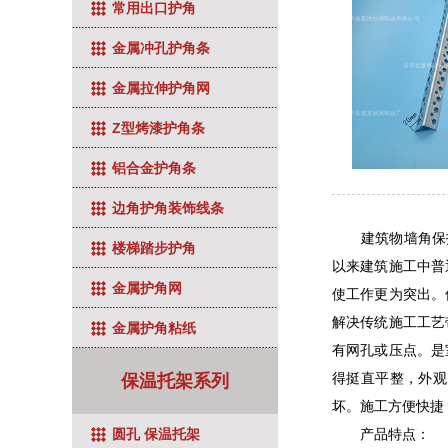
常用出口护角
金属冲孔护角条
金属拉伸护角网
Z型烤漆护角条
铝合金护角条
边角护角装饰线条
建筑物墙角保护的
楼梯踏步护角
以来建筑施工中普
金属护角网
使工作更为突出。
解决传统施工工艺
金属护角粘纸
有网孔或压点。是
得挺直平整，外观
保温托架系列
坏。施工方便快捷
产品特点：
圆孔 保温托架