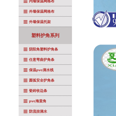
内墙保温网格布
外墙保温网格布
外墙保温托架
塑料护角系列
阴阳角塑料护角条
任意弯曲护角条
保温pvc滴水线
圆弧安全护角条
瓷砖收边条
pvc海棠角
防流挂滴水