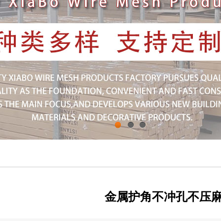
1
2
3
金属护角不冲孔不压