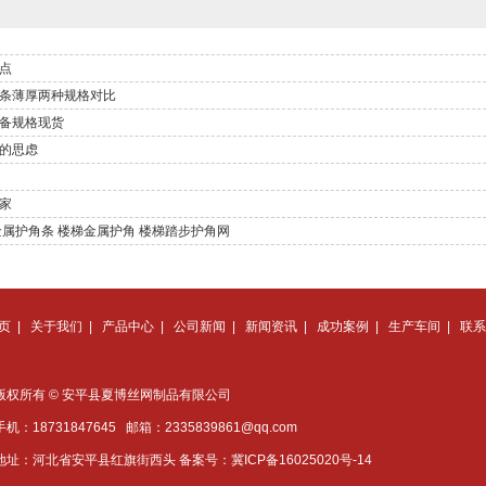
点
条薄厚两种规格对比
备规格现货
的思虑
家
金属护角条 楼梯金属护角 楼梯踏步护角网
页
|
关于我们
|
产品中心
|
公司新闻
|
新闻资讯
|
成功案例
|
生产车间
|
联系
版权所有 © 安平县夏博丝网制品有限公司
手机：18731847645 邮箱：
2335839861@qq.com
地址：河北省安平县红旗街西头 备案号：
冀ICP备16025020号-14