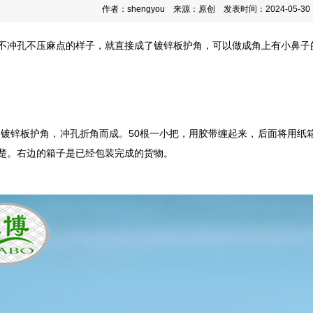
作者：shengyou 来源：原创 发表时间：2024-05-30 1
不冲孔不压麻点的样子，就直接成了镀锌板护角，可以做成角上有小鼻子
m宽的镀锌板护角，冲孔折角而成。50根一小把，用胶带缠起来，后面将用
楚。右边的箱子是已经包装完成的货物。