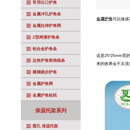
常用出口护角
金属冲孔护角条
金属护角
可以做成
金属拉伸护角网
Z型烤漆护角条
铝合金护角条
这是25*25m
边角护角装饰线条
来的效果会不太清
楼梯踏步护角
金属护角网
金属护角粘纸
保温托架系列
圆孔 保温托架