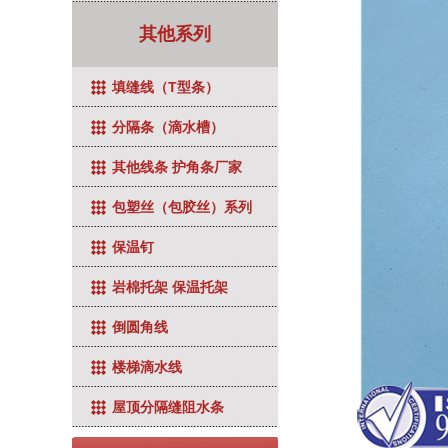
其他系列
填缝线（T型条）
分隔条（滴水槽）
其他线条 护角条厂家
包塑丝（包胶丝）系列
保温钉
岩棉托架 保温托架
倒圆角线
楼梯滴水线
屋顶分隔缝阻水条