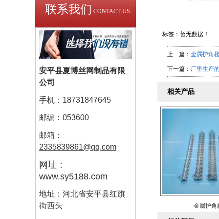
联系我们
CONTACT US
标签：暂无数据！
上一篇：
金属护角
下一篇：
厂里生产
安平县夏博丝网制品有限
公司
相关产品
手机：18731847645
邮编：053600
邮箱：
2335839861@qq.com
网址：
www.sy5188.com
地址：河北省安平县红旗
街西头
金属护角