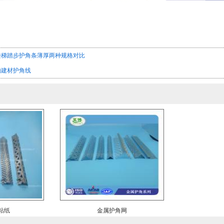
楼梯踏步护角条薄厚两种规格对比
的建材护角线
粘纸
金属护角网